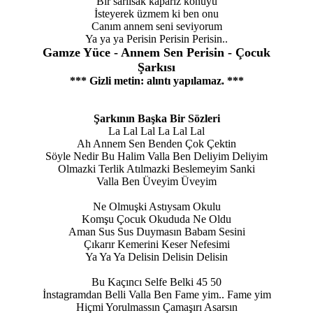
Bir sarılsak kaparız konuyu
İsteyerek üzmem ki ben onu
Canım annem seni seviyorum
Ya ya ya Perisin Perisin Perisin..
Gamze Yüce - Annem Sen Perisin - Çocuk
Şarkısı
*** Gizli metin: alıntı yapılamaz. ***
Şarkının Başka Bir Sözleri
La Lal Lal La Lal Lal
Ah Annem Sen Benden Çok Çektin
Söyle Nedir Bu Halim Valla Ben Deliyim Deliyim
Olmazki Terlik Atılmazki Beslemeyim Sanki
Valla Ben Üveyim Üveyim
Ne Olmuşki Astıysam Okulu
Komşu Çocuk Okududa Ne Oldu
Aman Sus Sus Duymasın Babam Sesini
Çıkarır Kemerini Keser Nefesimi
Ya Ya Ya Delisin Delisin Delisin
Bu Kaçıncı Selfe Belki 45 50
İnstagramdan Belli Valla Ben Fame yim.. Fame yim
Hiçmi Yorulmassın Çamaşırı Asarsın