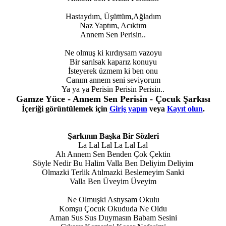
Hastaydım, Üşüttüm,Ağladım
Naz Yaptım, Acıktım
Annem Sen Perisin..
Ne olmuş ki kırdıysam vazoyu
Bir sarılsak kaparız konuyu
İsteyerek üzmem ki ben onu
Canım annem seni seviyorum
Ya ya ya Perisin Perisin Perisin..
Gamze Yüce - Annem Sen Perisin - Çocuk Şarkısı
İçeriği görüntülemek için
Giriş yapın
veya
Kayıt olun
.
Şarkının Başka Bir Sözleri
La Lal Lal La Lal Lal
Ah Annem Sen Benden Çok Çektin
Söyle Nedir Bu Halim Valla Ben Deliyim Deliyim
Olmazki Terlik Atılmazki Beslemeyim Sanki
Valla Ben Üveyim Üveyim
Ne Olmuşki Astıysam Okulu
Komşu Çocuk Okududa Ne Oldu
Aman Sus Sus Duymasın Babam Sesini