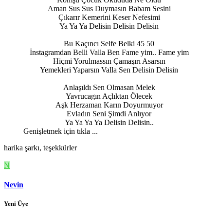
Aman Sus Sus Duymasın Babam Sesini
Çıkarır Kemerini Keser Nefesimi
Ya Ya Ya Delisin Delisin Delisin
Bu Kaçıncı Selfe Belki 45 50
İnstagramdan Belli Valla Ben Fame yim.. Fame yim
Hiçmi Yorulmassın Çamaşırı Asarsın
Yemekleri Yaparsın Valla Sen Delisin Delisin
Anlaşıldı Sen Olmasan Melek
Yavrucagın Açlıktan Ölecek
Aşk Herzaman Karın Doyurmuyor
Evladın Seni Şimdi Anlıyor
Ya Ya Ya Ya Delisin Delisin..​
Genişletmek için tıkla ...
harika şarkı, teşekkürler
N
Nevin
Yeni Üye