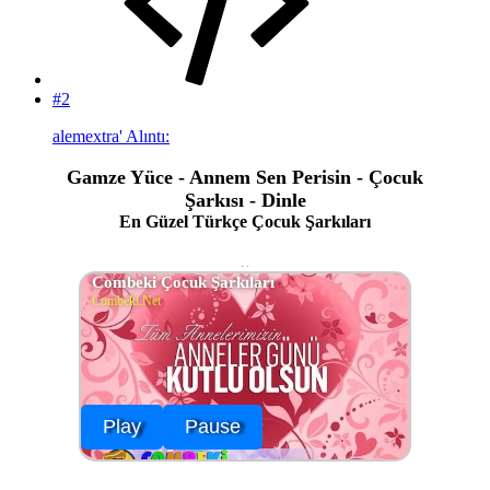
#2
alemextra' Alıntı:
Gamze Yüce - Annem Sen Perisin - Çocuk
Şarkısı - Dinle
En Güzel Türkçe Çocuk Şarkıları
Combeki Çocuk Şarkıları
Combeki.Net
Play
Pause