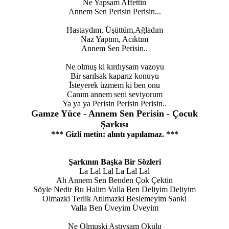
Ne Yapsam Affettin
Annem Sen Perisin Perisin...
Hastaydım, Üşüttüm,Ağladım
Naz Yaptım, Acıktım
Annem Sen Perisin..
Ne olmuş ki kırdıysam vazoyu
Bir sarılsak kaparız konuyu
İsteyerek üzmem ki ben onu
Canım annem seni seviyorum
Ya ya ya Perisin Perisin Perisin..
Gamze Yüce - Annem Sen Perisin - Çocuk
Şarkısı
*** Gizli metin: alıntı yapılamaz. ***
Şarkının Başka Bir Sözleri
La Lal Lal La Lal Lal
Ah Annem Sen Benden Çok Çektin
Söyle Nedir Bu Halim Valla Ben Deliyim Deliyim
Olmazki Terlik Atılmazki Beslemeyim Sanki
Valla Ben Üveyim Üveyim
Ne Olmuşki Astıysam Okulu