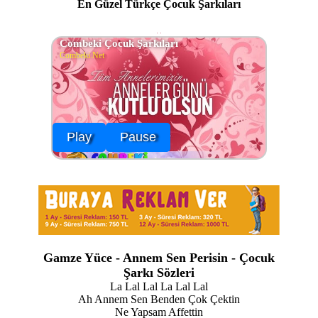
En Güzel Türkçe Çocuk Şarkıları
Combeki Çocuk Şarkıları
Combeki.Net
Play
Pause
Gamze Yüce - Annem Sen Perisin - Çocuk
Şarkı Sözleri
La Lal Lal La Lal Lal
Ah Annem Sen Benden Çok Çektin
Ne Yapsam Affettin