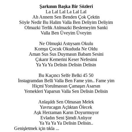
Şarkının Başka Bir Sözleri
La Lal Lal La Lal Lal
Ah Annem Sen Benden Çok Çektin
Söyle Nedir Bu Halim Valla Ben Deliyim Deliyim
Olmazki Terlik Atılmazki Beslemeyim Sanki
Valla Ben Üveyim Üveyim
Ne Olmuşki Astıysam Okulu
Komşu Çocuk Okududa Ne Oldu
Aman Sus Sus Duymasın Babam Sesini
Çıkarır Kemerini Keser Nefesimi
Ya Ya Ya Delisin Delisin Delisin
Bu Kaçıncı Selfe Belki 45 50
İnstagramdan Belli Valla Ben Fame yim.. Fame yim
Hiçmi Yorulmassın Çamaşırı Asarsın
Yemekleri Yaparsın Valla Sen Delisin Delisin
Anlaşıldı Sen Olmasan Melek
Yavrucagın Açlıktan Ölecek
Aşk Herzaman Karın Doyurmuyor
Evladın Seni Şimdi Anlıyor
Ya Ya Ya Ya Delisin Delisin..​
Genişletmek için tıkla ...