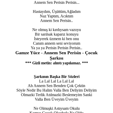
Annem Sen Perisin Perisin...
Hastaydım, Üşüttüm,Ağladım
Naz Yaptım, Acıktım
Annem Sen Perisin..
Ne olmuş ki kırdıysam vazoyu
Bir sarılsak kaparız konuyu
İsteyerek üzmem ki ben onu
Canım annem seni seviyorum
Ya ya ya Perisin Perisin Perisin..
Gamze Yüce - Annem Sen Perisin - Çocuk
Şarkısı
*** Gizli metin: alıntı yapılamaz. ***
Şarkının Başka Bir Sözleri
La Lal Lal La Lal Lal
Ah Annem Sen Benden Çok Çektin
Söyle Nedir Bu Halim Valla Ben Deliyim Deliyim
Olmazki Terlik Atılmazki Beslemeyim Sanki
Valla Ben Üveyim Üveyim
Ne Olmuşki Astıysam Okulu
Komşu Çocuk Okududa Ne Oldu