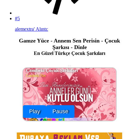
#5
alemextra' Alıntı:
Gamze Yüce - Annem Sen Perisin - Çocuk
Şarkısı - Dinle
En Güzel Türkçe Çocuk Şarkıları
Combeki Çocuk Şarkıları
Combeki.Net
Play
Pause