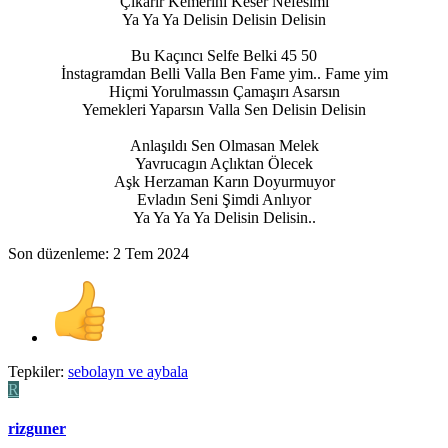
Çıkarır Kemerini Keser Nefesimi
Ya Ya Ya Delisin Delisin Delisin
Bu Kaçıncı Selfe Belki 45 50
İnstagramdan Belli Valla Ben Fame yim.. Fame yim
Hiçmi Yorulmassın Çamaşırı Asarsın
Yemekleri Yaparsın Valla Sen Delisin Delisin
Anlaşıldı Sen Olmasan Melek
Yavrucagın Açlıktan Ölecek
Aşk Herzaman Karın Doyurmuyor
Evladın Seni Şimdi Anlıyor
Ya Ya Ya Ya Delisin Delisin..​
Son düzenleme:
2 Tem 2024
Tepkiler:
sebolayn
ve
aybala
R
rizguner