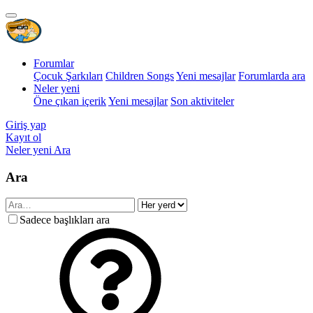
Forumlar
Çocuk Şarkıları
Children Songs
Yeni mesajlar
Forumlarda ara
Neler yeni
Öne çıkan içerik
Yeni mesajlar
Son aktiviteler
Giriş yap
Kayıt ol
Neler yeni
Ara
Ara
Sadece başlıkları ara