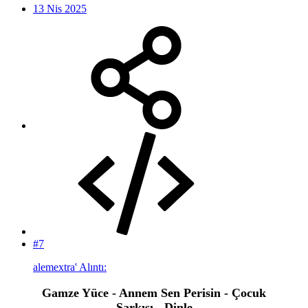
13 Nis 2025
#7
alemextra' Alıntı:
Gamze Yüce - Annem Sen Perisin - Çocuk
Şarkısı - Dinle