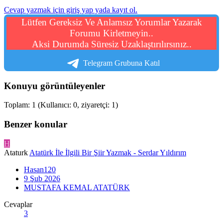
Cevap yazmak için giriş yap yada kayıt ol.
Lütfen Gereksiz Ve Anlamsız Yorumlar Yazarak
Forumu Kirletmeyin..
Aksi Durumda Süresiz Uzaklaştırılırsınız..
Telegram Grubuna Katıl
Konuyu görüntüleyenler
Toplam: 1 (Kullanıcı: 0, ziyaretçi: 1)
Benzer konular
H
Ataturk
Atatürk İle İlgili Bir Şiir Yazmak - Serdar Yıldırım
Hasan120
9 Şub 2026
MUSTAFA KEMAL ATATÜRK
Cevaplar
3