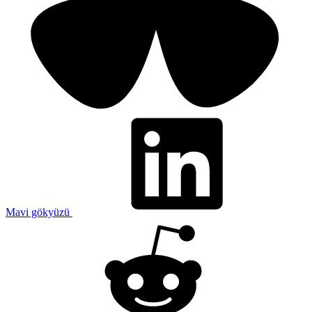
Mavi gökyüzü