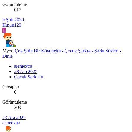
Görüntüleme
617
9 Şub 2026
Hasan120
H
Myou
Çok Şirin Bir Köydeyim - Çocuk Şarkısı - Şarkı Sözleri -
Dinle
alemextra
23 Ara 2025
Çocuk Şarkıları
Cevaplar
0
Görüntüleme
309
23 Ara 2025
alemextra