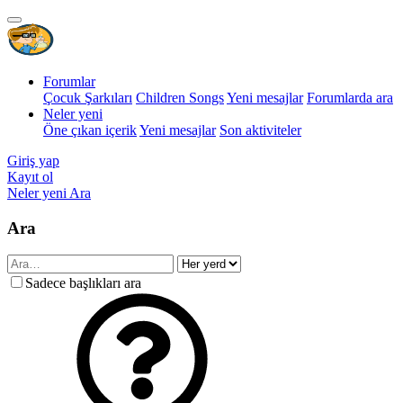
Forumlar
Çocuk Şarkıları
Children Songs
Yeni mesajlar
Forumlarda ara
Neler yeni
Öne çıkan içerik
Yeni mesajlar
Son aktiviteler
Giriş yap
Kayıt ol
Neler yeni
Ara
Ara
Sadece başlıkları ara