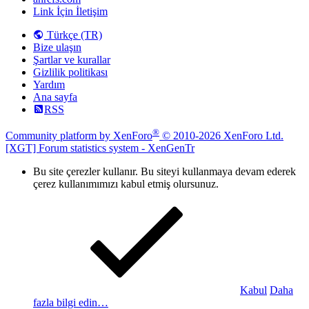
Link İçin İletişim
Türkçe (TR)
Bize ulaşın
Şartlar ve kurallar
Gizlilik politikası
Yardım
Ana sayfa
RSS
®
Community platform by XenForo
© 2010-2026 XenForo Ltd.
[XGT] Forum statistics system
- XenGenTr
Bu site çerezler kullanır. Bu siteyi kullanmaya devam ederek
çerez kullanımımızı kabul etmiş olursunuz.
Kabul
Daha
fazla bilgi edin…