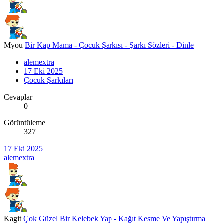
Myou
Bir Kap Mama - Çocuk Şarkısı - Şarkı Sözleri - Dinle
alemextra
17 Eki 2025
Çocuk Şarkıları
Cevaplar
0
Görüntüleme
327
17 Eki 2025
alemextra
Kagit
Çok Güzel Bir Kelebek Yap - Kağıt Kesme Ve Yapıştırma