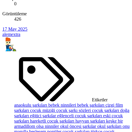
0
Görüntüleme
426
17 May 2025
alemextra
Etiketler
anaokulu şarkıları
bebek ninnileri
bebek şarkıları
çizgi film
şarkıları
çocuk müziği
çocuk şarkı sözleri
çocuk şarkıları
doğa
şarkıları
eğitici şarkılar
eğlenceli çocuk şarkıları
eski çocuk
şarkıları
hareketli çocuk şarkıları
hayvan şarkıları
keşke bir
armadillom olsa
ninniler
okul öncesi şarkılar
okul şarkıları
onu
marulla beslesem
popüler çocuk şarkıları
türkçe çocuk