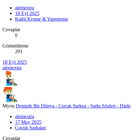
alemextra
18 Eyl 2025
Kağıt Kesme & Yapıştırma
Cevaplar
0
Görüntüleme
291
18 Eyl 2025
alemextra
Myou
Denizde Bir Dünya - Çocuk Şarkısı - Şarkı Sözleri - Dinle
alemextra
17 May 2025
Çocuk Şarkıları
Cevaplar