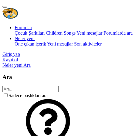
Forumlar
Çocuk Şarkıları
Children Songs
Yeni mesajlar
Forumlarda ara
Neler yeni
Öne çıkan içerik
Yeni mesajlar
Son aktiviteler
Giriş yap
Kayıt ol
Neler yeni
Ara
Ara
Sadece başlıkları ara