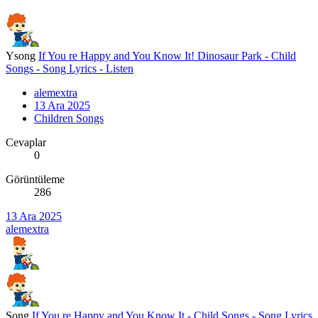
Ysong
If You re Happy and You Know It! Dinosaur Park - Child
Songs - Song Lyrics - Listen
alemextra
13 Ara 2025
Children Songs
Cevaplar
0
Görüntüleme
286
13 Ara 2025
alemextra
Song
If You re Happy and You Know It - Child Songs - Song Lyrics