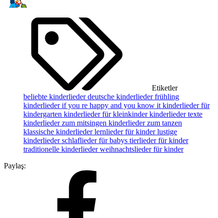
Etiketler
beliebte kinderlieder
deutsche kinderlieder
frühling
kinderlieder
if you re happy and you know it
kinderlieder für
kindergarten
kinderlieder für kleinkinder
kinderlieder texte
kinderlieder zum mitsingen
kinderlieder zum tanzen
klassische kinderlieder
lernlieder für kinder
lustige
kinderlieder
schlaflieder für babys
tierlieder für kinder
traditionelle kinderlieder
weihnachtslieder für kinder
Paylaş: