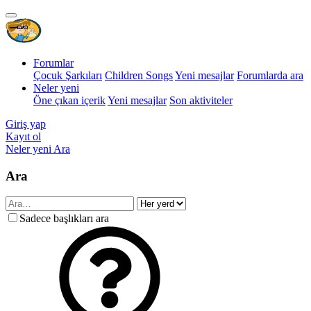
Forumlar
Çocuk Şarkıları
Children Songs
Yeni mesajlar
Forumlarda ara
Neler yeni
Öne çıkan içerik
Yeni mesajlar
Son aktiviteler
Giriş yap
Kayıt ol
Neler yeni
Ara
Ara
Sadece başlıkları ara